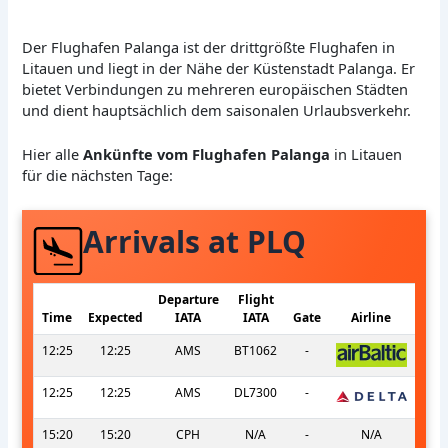
Der Flughafen Palanga ist der drittgrößte Flughafen in
Litauen und liegt in der Nähe der Küstenstadt Palanga. Er
bietet Verbindungen zu mehreren europäischen Städten
und dient hauptsächlich dem saisonalen Urlaubsverkehr.
Hier alle
Ankünfte vom Flughafen Palanga
in Litauen
für die nächsten Tage:
Arrivals at PLQ
Departure
Flight
Time
Expected
IATA
IATA
Gate
Airline
12:25
12:25
AMS
BT1062
-
12:25
12:25
AMS
DL7300
-
15:20
15:20
CPH
N/A
-
N/A