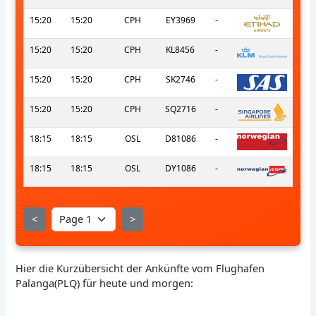
15:20
15:20
CPH
EY3969
-
15:20
15:20
CPH
KL8456
-
15:20
15:20
CPH
SK2746
-
15:20
15:20
CPH
SQ2716
-
18:15
18:15
OSL
D81086
-
18:15
18:15
OSL
DY1086
-
<
>
Hier die Kurzübersicht der Ankünfte vom Flughafen
Palanga(PLQ) für heute und morgen: