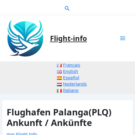
Zum
Suche
Inhalt
springen
Flight-info
Mai
Men
Français
English
Español
Nederlands
Italiano
Flughafen Palanga(PLQ)
Ankunft / Ankünfte
Von
Flight Info