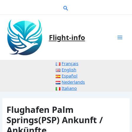
Zum
Suche
Inhalt
springen
Flight-info
Mai
Men
Français
English
Español
Nederlands
Italiano
Flughafen Palm
Springs(PSP) Ankunft /
Ankünfte