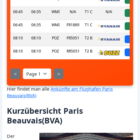
06:45
06:35
WMI
N/A
T1 C
N/A
ac
06:45
06:35
WMI
FR1889
T1 C
ac
08:10
08:10
POZ
FR5051
T2 B
sch
08:10
08:10
POZ
RR5051
T2 B
sch
<
>
Hier findet man alle
Ankünfte am Flughafen Paris
Beauvais(BVA)
Kurzübersicht Paris
Beauvais(BVA)
Der