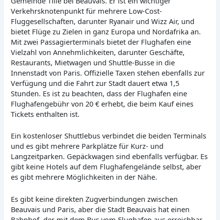
Gemeinde Tillé bei Beauvais. Er ist ein wichtiger
Verkehrsknotenpunkt für mehrere Low-Cost-
Fluggesellschaften, darunter Ryanair und Wizz Air, und
bietet Flüge zu Zielen in ganz Europa und Nordafrika an.
Mit zwei Passagierterminals bietet der Flughafen eine
Vielzahl von Annehmlichkeiten, darunter Geschäfte,
Restaurants, Mietwagen und Shuttle-Busse in die
Innenstadt von Paris. Offizielle Taxen stehen ebenfalls zur
Verfügung und die Fahrt zur Stadt dauert etwa 1,5
Stunden. Es ist zu beachten, dass der Flughafen eine
Flughafengebühr von 20 € erhebt, die beim Kauf eines
Tickets enthalten ist.
Ein kostenloser Shuttlebus verbindet die beiden Terminals
und es gibt mehrere Parkplätze für Kurz- und
Langzeitparken. Gepäckwagen sind ebenfalls verfügbar. Es
gibt keine Hotels auf dem Flughafengelände selbst, aber
es gibt mehrere Möglichkeiten in der Nähe.
Es gibt keine direkten Zugverbindungen zwischen
Beauvais und Paris, aber die Stadt Beauvais hat einen
Bahnhof, der mit dem Bus vom Flughafen aus erreichbar