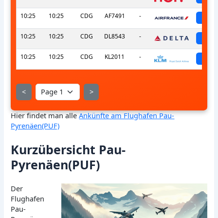
10:25
10:25
CDG
AF7491
-
sch
10:25
10:25
CDG
DL8543
-
sch
10:25
10:25
CDG
KL2011
-
sch
<
>
Hier findet man alle
Ankünfte am Flughafen Pau-
Pyrenäen(PUF)
Kurzübersicht Pau-
Pyrenäen(PUF)
Der
Flughafen
Pau-