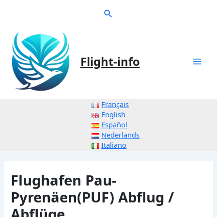
Zum
Suche
Inhalt
springen
Flight-info
Mai
Men
Français
English
Español
Nederlands
Italiano
Flughafen Pau-
Pyrenäen(PUF) Abflug /
Abflüge