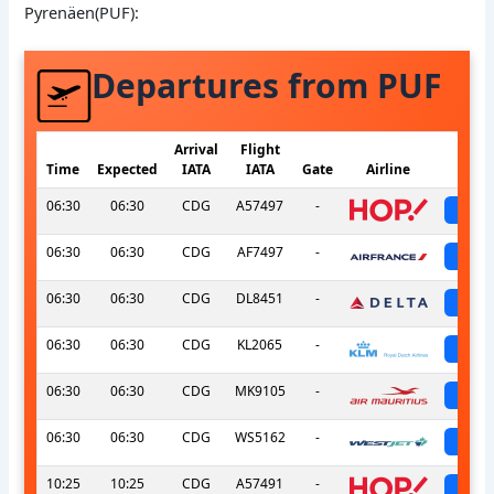
Pyrenäen(PUF):
Departures from PUF
Arrival
Flight
Time
Expected
IATA
IATA
Gate
Airline
S
06:30
06:30
CDG
A57497
-
sch
06:30
06:30
CDG
AF7497
-
sch
06:30
06:30
CDG
DL8451
-
sch
06:30
06:30
CDG
KL2065
-
sch
06:30
06:30
CDG
MK9105
-
sch
06:30
06:30
CDG
WS5162
-
sch
10:25
10:25
CDG
A57491
-
sch