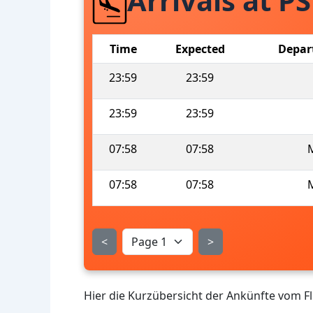
Arrivals at PS
Time
Expected
Depar
23:59
23:59
23:59
23:59
07:58
07:58
07:58
07:58
<
>
Hier die Kurzübersicht der Ankünfte vom 