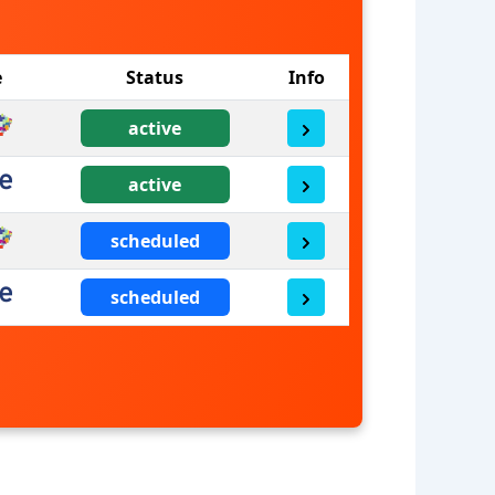
e
Status
Info
active
active
scheduled
scheduled