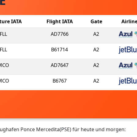
E
ture IATA
Flight IATA
Gate
Airlin
FLL
AD7766
A2
FLL
B61714
A2
MCO
AD7647
A2
MCO
B6767
A2
Flughafen Ponce Mercedita(PSE) für heute und morgen: