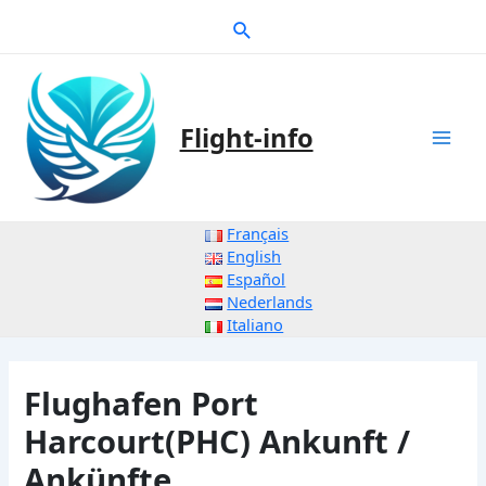
Zum
Suche
Inhalt
springen
Flight-info
Mai
Men
Français
English
Español
Nederlands
Italiano
Flughafen Port
Harcourt(PHC) Ankunft /
Ankünfte