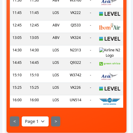
11:30
11:30
ABV
W3760
-
11:45
11:45
LOS
VK222
-
12:45
12:45
ABV
QI533
-
13:05
13:05
ABV
VK324
-
14:30
14:30
LOS
N2313
-
14:45
14:45
LOS
Q9322
-
15:10
15:10
LOS
W3742
-
15:25
15:25
LOS
VK226
-
16:00
16:00
LOS
UN514
-
<
>