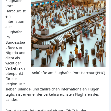
Flughafen
Port
Harcourt ist
ein
internation
aler
Flughafen
im
Bundesstaa
t Rivers in
Nigeria und
dient als
wichtiger
Verkehrskn
Ankünfte am Flughafen Port Harcourt(PHC)
otenpunkt
für die
Region. Mit
sieben Inlands- und zahlreichen internationalen Flügen
täglich ist er einer der verkehrsreichsten Flughäfen des
Landes.
Port Harcourt International Airport (PHC) ist der