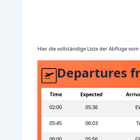
Hier die vollständige Liste der Abflüge vom
Departures f
Time
Expected
Arriv
02:00
05:36
E
05:45
06:03
T
06:00
05:56
G