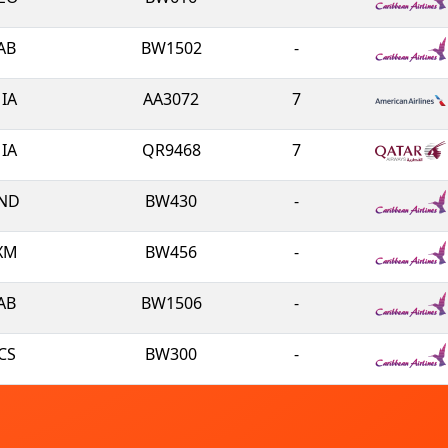
AB
BW1502
-
IA
AA3072
7
IA
QR9468
7
ND
BW430
-
XM
BW456
-
AB
BW1506
-
CS
BW300
-