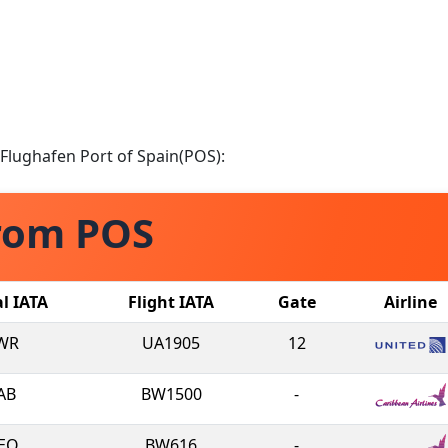
 Flughafen Port of Spain(POS):
rom POS
al IATA
Flight IATA
Gate
Airline
WR
UA1905
12
AB
BW1500
-
EO
BW616
-