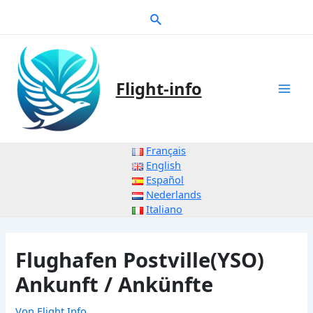
Zum
Suche
Inhalt
springen
Flight-info
Mai
Men
Français
English
Español
Nederlands
Italiano
Flughafen Postville(YSO)
Ankunft / Ankünfte
Von
Flight Info