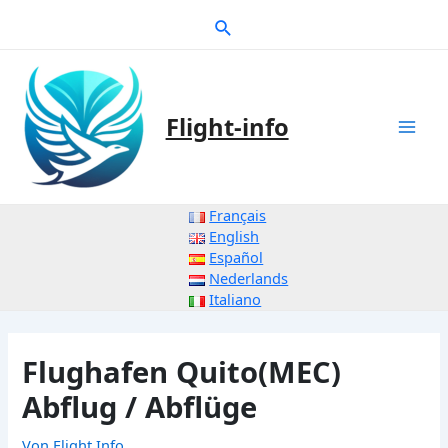
Zum
Suche
Inhalt
springen
Flight-info
Mai
Men
Français
English
Español
Nederlands
Italiano
Flughafen Quito(MEC)
Abflug / Abflüge
Von
Flight Info