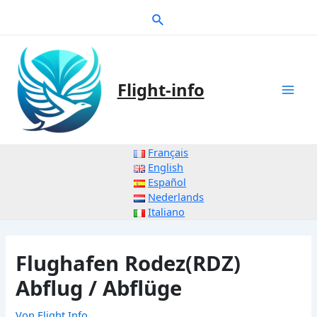
Zum
Suche
Inhalt
springen
Flight-info
Mai
Men
Français
English
Español
Nederlands
Italiano
Flughafen Rodez(RDZ)
Abflug / Abflüge
Von
Flight Info