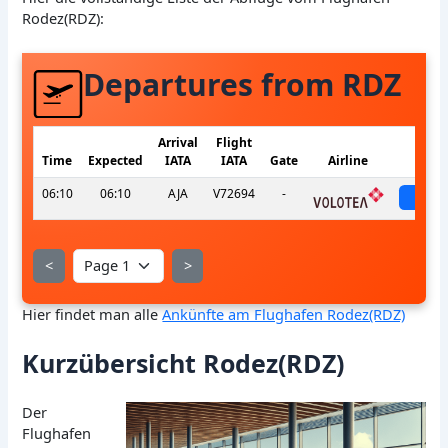
Rodez(RDZ):
Departures from RDZ
Arrival
Flight
Time
Expected
IATA
IATA
Gate
Airline
St
06:10
06:10
AJA
V72694
-
sch
<
>
Hier findet man alle
Ankünfte am Flughafen Rodez(RDZ)
Kurzübersicht Rodez(RDZ)
Der
Flughafen