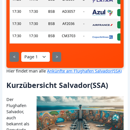
a
17:30
17:30
BSB
AD3057
-
a
17:30
17:30
BSB
AF2036
-
a
17:30
17:30
BSB
CM3703
-
a
<
>
Hier findet man alle
Ankünfte am Flughafen Salvador(SSA)
Kurzübersicht Salvador(SSA)
Der
Flughafen
Salvador,
auch
bekannt als
Deputado