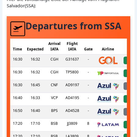
Salvador(SSA):
Departures from SSA
Arrival
Flight
Time
Expected
IATA
IATA
Gate
Airline
S
16:30
16:32
CGH
G31637
-
a
16:30
16:32
CGH
TP5800
-
a
16:30
16:45
CNF
AD9197
-
l
16:40
16:33
VCP
AD4195
-
a
16:50
16:40
BPS
AD4528
-
l
17:20
17:10
BSB
JJ3809
8
a
17:20
17:10
BSB
LA3809
8