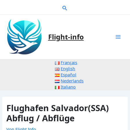
Zum
Suche
Inhalt
springen
Flight-info
Mai
Men
Français
English
Español
Nederlands
Italiano
Flughafen Salvador(SSA)
Abflug / Abflüge
Von
Flight Info