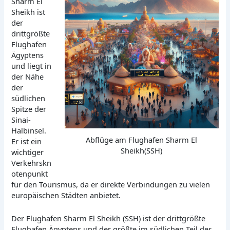
Sharm El
Sheikh ist
der
drittgrößte
Flughafen
Ägyptens
und liegt in
der Nähe
der
südlichen
Spitze der
Sinai-
Halbinsel.
Abflüge am Flughafen Sharm El
Er ist ein
Sheikh(SSH)
wichtiger
Verkehrskn
otenpunkt
für den Tourismus, da er direkte Verbindungen zu vielen
europäischen Städten anbietet.
Der Flughafen Sharm El Sheikh (SSH) ist der drittgrößte
Flughafen Ägyptens und der größte im südlichen Teil der