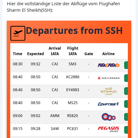
Hier die vollständige Liste der Abflüge vom Flughafen
Sharm El Sheikh(SSH):
Departures from SSH
Arrival
Flight
Time
Expected
IATA
IATA
Gate
Airline
S
08:30
09:32
CAI
SM3
-
a
08:40
08:50
CAI
AC2886
-
a
08:40
08:50
CAI
EY4983
-
a
08:40
08:50
CAI
MS25
-
a
09:00
09:02
AMM
R5820
-
a
09:15
09:28
SAW
PC631
-
a