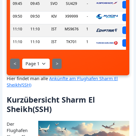
09:45
09:45
SVO
SU429
-
sch
09:50
09:50
KIV
X99999
-
sch
11:10
11:10
IST
MS9676
1
sch
11:10
11:10
IST
TK701
1
sch
<
>
Hier findet man alle
Ankünfte am Flughafen Sharm El
Sheikh(SSH)
Kurzübersicht Sharm El
Sheikh(SSH)
Der
Flughafen