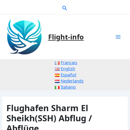
Zum
Suche
Inhalt
springen
Flight-info
Mai
Men
Français
English
Español
Nederlands
Italiano
Flughafen Sharm El
Sheikh(SSH) Abflug /
Abflüge