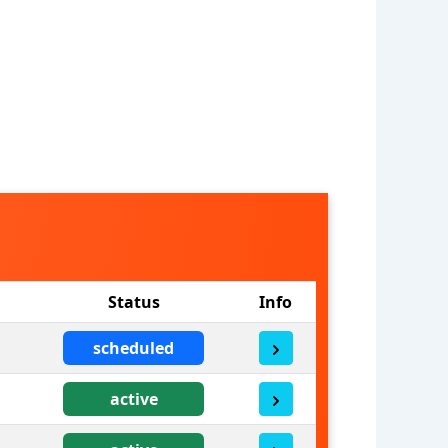
Status
Info
scheduled
active