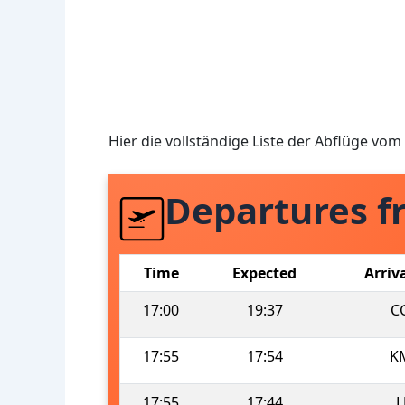
Hier die vollständige Liste der Abflüge vo
Departures f
Time
Expected
Arriv
17:00
19:37
C
17:55
17:54
K
17:55
17:44
L