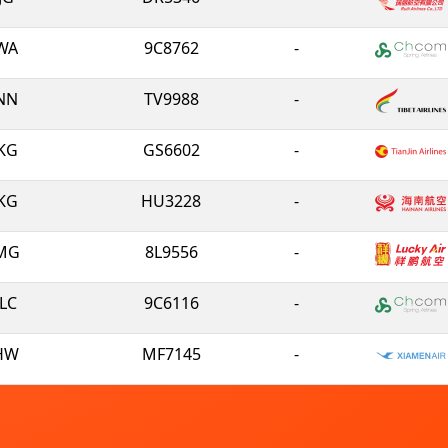
WA
9C8762
-
NN
TV9988
-
KG
GS6602
-
KG
HU3228
-
MG
8L9556
-
LC
9C6116
-
HW
MF7145
-