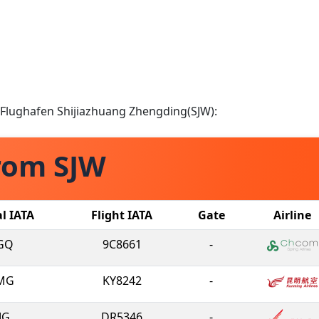
m Flughafen Shijiazhuang Zhengding(SJW):
rom SJW
al IATA
Flight IATA
Gate
Airline
GQ
9C8661
-
MG
KY8242
-
JG
DR5346
-