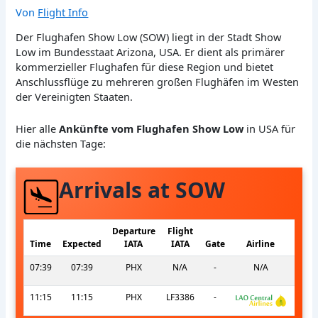
Von
Flight Info
Der Flughafen Show Low (SOW) liegt in der Stadt Show
Low im Bundesstaat Arizona, USA. Er dient als primärer
kommerzieller Flughafen für diese Region und bietet
Anschlussflüge zu mehreren großen Flughäfen im Westen
der Vereinigten Staaten.
Hier alle
Ankünfte vom Flughafen Show Low
in USA für
die nächsten Tage:
Arrivals at SOW
Departure
Flight
Time
Expected
IATA
IATA
Gate
Airline
07:39
07:39
PHX
N/A
-
N/A
11:15
11:15
PHX
LF3386
-