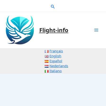
Zum
Suche
Inhalt
springen
Flight-info
Mai
Men
Français
English
Español
Nederlands
Italiano