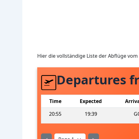
Hier die vollständige Liste der Abflüge vom
Departures f
Time
Expected
Arriv
20:55
19:39
G