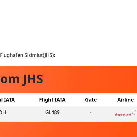
 Flughafen Sisimiut(JHS):
rom JHS
al IATA
Flight IATA
Gate
Airline
OH
GL489
-