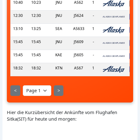
10:40
10:23
JNU
AS62
1
12:30
12:30
JNU
J5624
-
s
13:10
13:25
SEA
AS633
1
s
15:45
15:45
JNU
J5609
-
s
15:45
15:45
KAE
J5605
-
s
18:32
18:32
KTN
AS67
1
s
<
>
Hier die Kurzübersicht der Ankünfte vom Flughafen
Sitka(SIT) für heute und morgen: