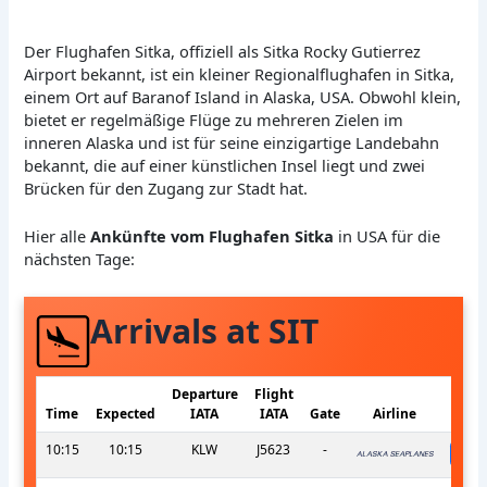
Der Flughafen Sitka, offiziell als Sitka Rocky Gutierrez
Airport bekannt, ist ein kleiner Regionalflughafen in Sitka,
einem Ort auf Baranof Island in Alaska, USA. Obwohl klein,
bietet er regelmäßige Flüge zu mehreren Zielen im
inneren Alaska und ist für seine einzigartige Landebahn
bekannt, die auf einer künstlichen Insel liegt und zwei
Brücken für den Zugang zur Stadt hat.
Hier alle
Ankünfte vom Flughafen Sitka
in USA für die
nächsten Tage:
Arrivals at SIT
Departure
Flight
Time
Expected
IATA
IATA
Gate
Airline
10:15
10:15
KLW
J5623
-
s