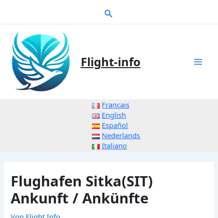
Zum
Suche
Inhalt
springen
Flight-info
Mai
Men
Français
English
Español
Nederlands
Italiano
Flughafen Sitka(SIT)
Ankunft / Ankünfte
Von
Flight Info