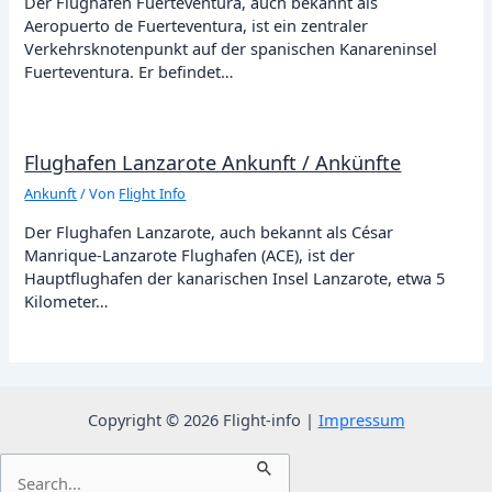
Der Flughafen Fuerteventura, auch bekannt als
Aeropuerto de Fuerteventura, ist ein zentraler
Verkehrsknotenpunkt auf der spanischen Kanareninsel
Fuerteventura. Er befindet…
Flughafen Lanzarote Ankunft / Ankünfte
Ankunft
/ Von
Flight Info
Der Flughafen Lanzarote, auch bekannt als César
Manrique-Lanzarote Flughafen (ACE), ist der
Hauptflughafen der kanarischen Insel Lanzarote, etwa 5
Kilometer…
Copyright © 2026 Flight-info |
Impressum
Suchen
nach: