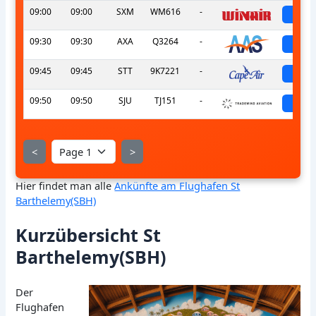
09:00
09:00
SXM
WM616
-
sch
09:30
09:30
AXA
Q3264
-
sch
09:45
09:45
STT
9K7221
-
sch
09:50
09:50
SJU
TJ151
-
sch
<
>
Hier findet man alle
Ankünfte am Flughafen St
Barthelemy(SBH)
Kurzübersicht St
Barthelemy(SBH)
Der
Flughafen