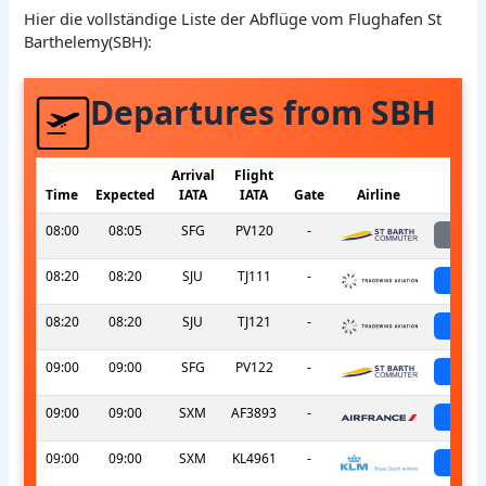
Hier die vollständige Liste der Abflüge vom Flughafen St
Barthelemy(SBH):
Departures from SBH
Arrival
Flight
Time
Expected
IATA
IATA
Gate
Airline
S
08:00
08:05
SFG
PV120
-
la
08:20
08:20
SJU
TJ111
-
sch
08:20
08:20
SJU
TJ121
-
sch
09:00
09:00
SFG
PV122
-
sch
09:00
09:00
SXM
AF3893
-
sch
09:00
09:00
SXM
KL4961
-
sch