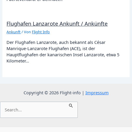
Flughafen Lanzarote Ankunft / Ankünfte
Ankunft
/ Von
Flight Info
Der Flughafen Lanzarote, auch bekannt als César
Manrique-Lanzarote Flughafen (ACE), ist der
Hauptflughafen der kanarischen Insel Lanzarote, etwa 5
Kilometer…
Copyright © 2026 Flight-info |
Impressum
Suchen
nach: