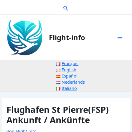
Zum
Suche
Inhalt
springen
Flight-info
Mai
Men
Français
English
Español
Nederlands
Italiano
Flughafen St Pierre(FSP)
Ankunft / Ankünfte
Von
Flight Info