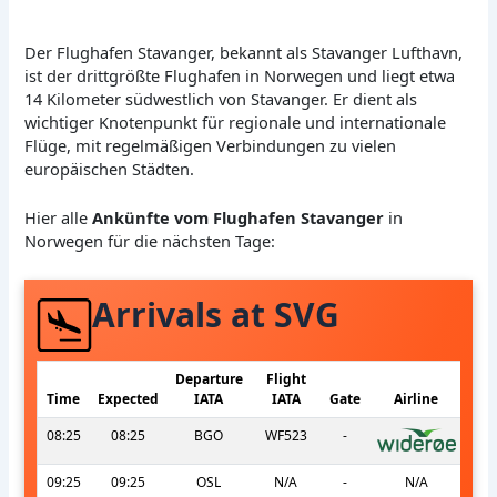
Der Flughafen Stavanger, bekannt als Stavanger Lufthavn,
ist der drittgrößte Flughafen in Norwegen und liegt etwa
14 Kilometer südwestlich von Stavanger. Er dient als
wichtiger Knotenpunkt für regionale und internationale
Flüge, mit regelmäßigen Verbindungen zu vielen
europäischen Städten.
Hier alle
Ankünfte vom Flughafen Stavanger
in
Norwegen für die nächsten Tage:
Arrivals at SVG
Departure
Flight
Time
Expected
IATA
IATA
Gate
Airline
08:25
08:25
BGO
WF523
-
09:25
09:25
OSL
N/A
-
N/A