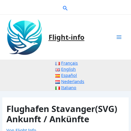
Zum
Suche
Inhalt
springen
Flight-info
Mai
Men
Français
English
Español
Nederlands
Italiano
Flughafen Stavanger(SVG)
Ankunft / Ankünfte
Von
Flight Info