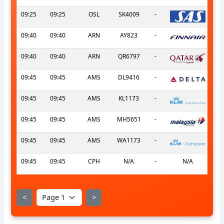
09:25
09:25
OSL
SK4009
-
09:40
09:40
ARN
AY823
-
09:40
09:40
ARN
QR6797
-
09:45
09:45
AMS
DL9416
-
09:45
09:45
AMS
KL1173
-
09:45
09:45
AMS
MH5651
-
09:45
09:45
AMS
WA1173
-
09:45
09:45
CPH
N/A
-
N/A
<
>