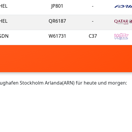
HEL
JP801
-
HEL
QR6187
-
GDN
W61731
C37
Flughafen Stockholm Arlanda(ARN) für heute und morgen: