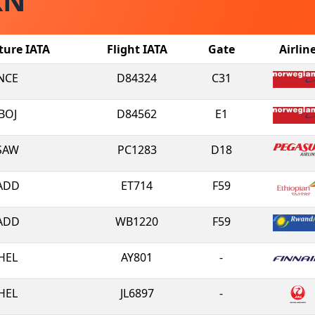
RN
ture IATA
Flight IATA
Gate
Airlin
NCE
D84324
C31
BOJ
D84562
E1
SAW
PC1283
D18
ADD
ET714
F59
ADD
WB1220
F59
HEL
AY801
-
HEL
JL6897
-