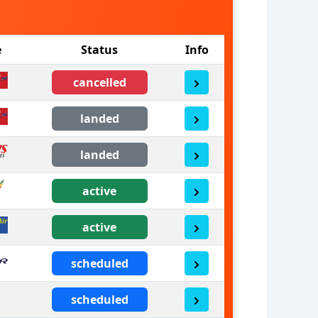
e
Status
Info
cancelled
landed
landed
active
active
scheduled
scheduled