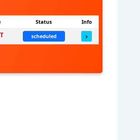
e
Status
Info
scheduled