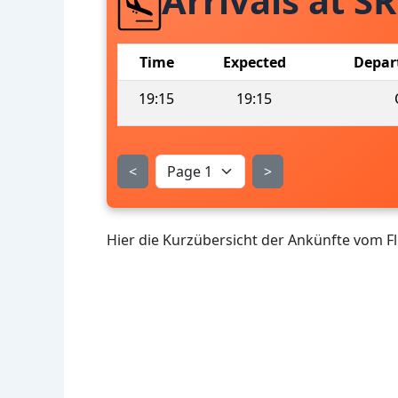
Arrivals at S
Time
Expected
Depar
19:15
19:15
<
>
Hier die Kurzübersicht der Ankünfte vom F