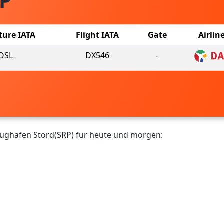
RP
ture IATA
Flight IATA
Gate
Airlin
OSL
DX546
-
lughafen Stord(SRP) für heute und morgen: