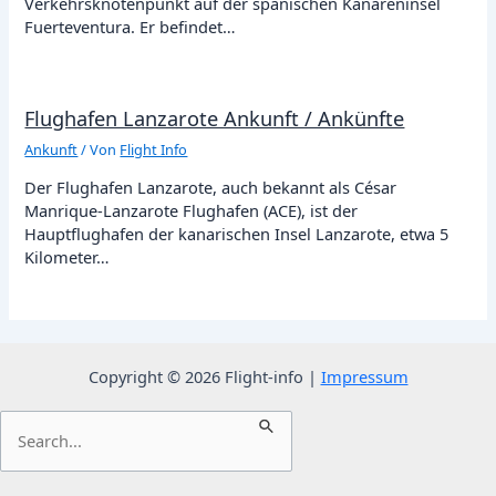
Verkehrsknotenpunkt auf der spanischen Kanareninsel
Fuerteventura. Er befindet…
Flughafen Lanzarote Ankunft / Ankünfte
Ankunft
/ Von
Flight Info
Der Flughafen Lanzarote, auch bekannt als César
Manrique-Lanzarote Flughafen (ACE), ist der
Hauptflughafen der kanarischen Insel Lanzarote, etwa 5
Kilometer…
Copyright © 2026 Flight-info |
Impressum
Suchen
nach: