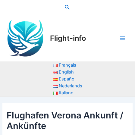
Zum
Suche
Inhalt
springen
Flight-info
Main
Men
Français
English
Español
Nederlands
Italiano
Flughafen Verona Ankunft /
Ankünfte