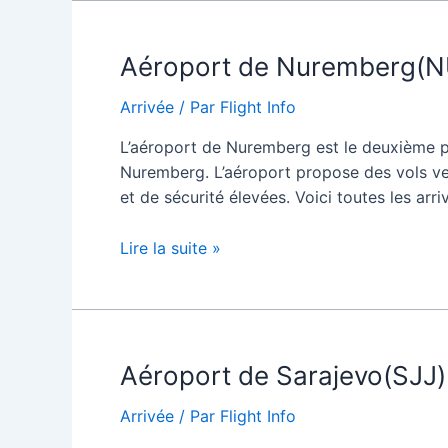
/
Arrivées
Aéroport de Nuremberg(NUE
Arrivée
/ Par
Flight Info
L’aéroport de Nuremberg est le deuxième pl
Nuremberg. L’aéroport propose des vols ver
et de sécurité élevées. Voici toutes les ar
Aéroport
Lire la suite »
de
Nuremberg(NUE)
Arrivées
/
Aéroport de Sarajevo(SJJ) 
Arrivées
Arrivée
/ Par
Flight Info