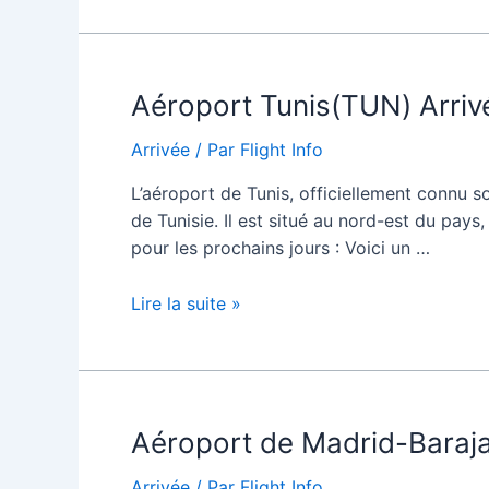
Tirana(TIA)
Arrivées
/
Aéroport Tunis(TUN) Arrivé
Arrivées
Arrivée
/ Par
Flight Info
L’aéroport de Tunis, officiellement connu s
de Tunisie. Il est situé au nord-est du pays,
pour les prochains jours : Voici un …
Aéroport
Lire la suite »
Tunis(TUN)
Arrivées
/
Arrivées
Aéroport de Madrid-Baraja
Arrivée
/ Par
Flight Info