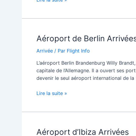
Hewanorra
International
Sainte-
Lucie
Aéroport de Berlin Arrivée
Arrivées
Arrivée
/ Par
Flight Info
L’aéroport Berlin Brandenburg Willy Brandt,
capitale de l’Allemagne. Il a ouvert ses po
devenir le seul aéroport international de la 
Aéroport
Lire la suite »
de
Berlin
Arrivées
Aéroport d’Ibiza Arrivées