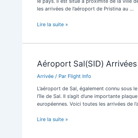
le pays. Il est situé à proximité de la vill
les arrivées de l’aéroport de Pristina au …
Aéroport
Lire la suite »
de
Pristina(PRN)
Arrivées
/
Aéroport Sal(SID) Arrivées 
Arrangements
Arrivée
/ Par
Flight Info
L’aéroport de Sal, également connu sous le
l’île de Sal. Il s’agit d’une importante pla
européennes. Voici toutes les arrivées de 
Aéroport
Lire la suite »
Sal(SID)
Arrivées