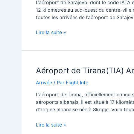
L’aéroport de Sarajevo, dont le code IATA es
12 kilomètres au sud-ouest du centre-ville 
toutes les arrivées de l’aéroport de Saraj
Aéroport
Lire la suite »
de
Sarajevo(SJJ)
Arrivées
/
Aéroport de Tirana(TIA) Ar
Arrivées
Arrivée
/ Par
Flight Info
L’aéroport de Tirana, officiellement connu 
aéroports albanais. Il est situé à 17 kilomè
d’origine albanaise née à Skopje. Voici tou
Aéroport
Lire la suite »
de