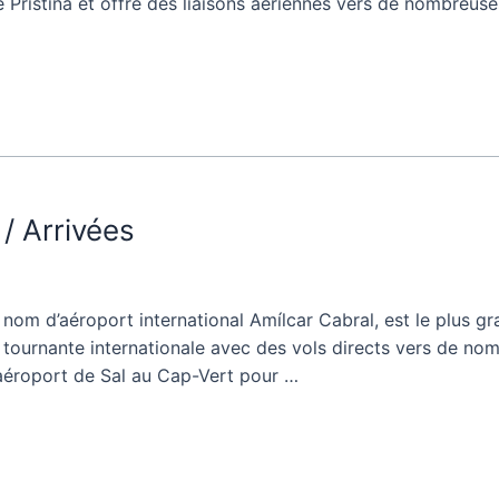
e de Pristina et offre des liaisons aériennes vers de nombreu
/ Arrivées
 nom d’aéroport international Amílcar Cabral, est le plus g
que tournante internationale avec des vols directs vers de no
l’aéroport de Sal au Cap-Vert pour …