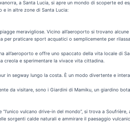
ewanorra, a Santa Lucia, si apre un mondo di scoperte ed esp
to e in altre zone di Santa Lucia:
iagge meravigliose. Vicino all’aeroporto si trovano alcune d
a per praticare sport acquatici o semplicemente per rilassa
na all’aeroporto e offre uno spaccato della vita locale di Sa
na creola e sperimentare la vivace vita cittadina.
our in segway lungo la costa. È un modo divertente e interatt
nte da visitare, sono i Giardini di Mamiku, un giardino bot
“l’unico vulcano drive-in del mondo”, si trova a Soufrière, a
elle sorgenti calde naturali e ammirare il paesaggio vulcani