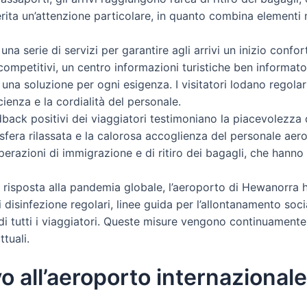
erita un’attenzione particolare, in quanto combina elementi m
na serie di servizi per garantire agli arrivi un inizio confo
competitivi, un centro informazioni turistiche ben informato 
 una soluzione per ogni esigenza. I visitatori lodano regola
cienza e la cordialità del personale.
back positivi dei viaggiatori testimoniano la piacevolezza d
fera rilassata e la calorosa accoglienza del personale aero
 operazioni di immigrazione e di ritiro dei bagagli, che han
 risposta alla pandemia globale, l’aeroporto di Hewanorra h
disinfezione regolari, linee guida per l’allontanamento socia
 di tutti i viaggiatori. Queste misure vengono continuament
tuali.
ivo all’aeroporto internaziona