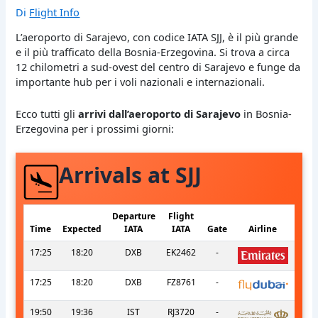
Di
Flight Info
L’aeroporto di Sarajevo, con codice IATA SJJ, è il più grande
e il più trafficato della Bosnia-Erzegovina. Si trova a circa
12 chilometri a sud-ovest del centro di Sarajevo e funge da
importante hub per i voli nazionali e internazionali.
Ecco tutti gli
arrivi dall’aeroporto di Sarajevo
in Bosnia-
Erzegovina per i prossimi giorni:
Arrivals at SJJ
Departure
Flight
Time
Expected
IATA
IATA
Gate
Airline
17:25
18:20
DXB
EK2462
-
17:25
18:20
DXB
FZ8761
-
19:50
19:36
IST
RJ3720
-