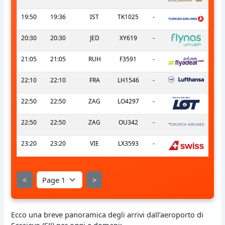
19:50
19:36
IST
TK1025
-
20:30
20:30
JED
XY619
-
21:05
21:05
RUH
F3591
-
22:10
22:10
FRA
LH1546
-
22:50
22:50
ZAG
LO4297
-
22:50
22:50
ZAG
OU342
-
23:20
23:20
VIE
LX3593
-
<
>
Ecco una breve panoramica degli arrivi dall’aeroporto di