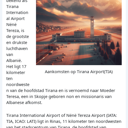
bekend als
Tirana
Internation
al Airport
Nënë
Tereza, is
de grootste
en drukste
luchthaven
van
Albanië.
Het ligt 17
Aankomsten op Tirana Airport(TIA)
kilometer
ten
noordweste
n van de hoofdstad Tirana en is vernoemd naar Moeder
Teresa, een in Skopje geboren non en missionaris van
Albanese afkomst.
Tirana International Airport of Nënë Tereza Airport (IATA:
TIA, ICAO: LATI) ligt in Rinas, 11 kilometer ten noordwesten
van het stadscentrum van Tirana, de hoofdstad van