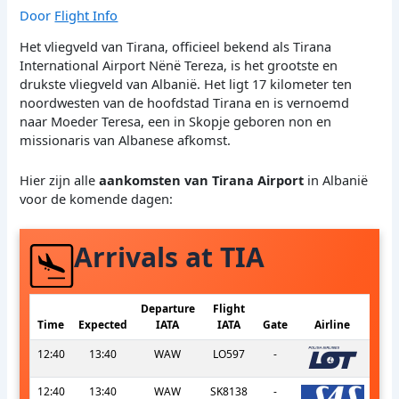
Door
Flight Info
Het vliegveld van Tirana, officieel bekend als Tirana
International Airport Nënë Tereza, is het grootste en
drukste vliegveld van Albanië. Het ligt 17 kilometer ten
noordwesten van de hoofdstad Tirana en is vernoemd
naar Moeder Teresa, een in Skopje geboren non en
missionaris van Albanese afkomst.
Hier zijn alle
aankomsten van Tirana Airport
in Albanië
voor de komende dagen:
Arrivals at TIA
Departure
Flight
Time
Expected
IATA
IATA
Gate
Airline
12:40
13:40
WAW
LO597
-
12:40
13:40
WAW
SK8138
-