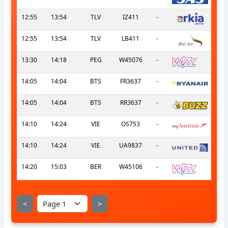
12:55
13:54
TLV
IZ411
-
12:55
13:54
TLV
LB411
-
13:30
14:18
PEG
W45076
-
14:05
14:04
BTS
FR3637
-
14:05
14:04
BTS
RR3637
-
14:10
14:24
VIE
OS753
-
14:10
14:24
VIE
UA9837
-
14:20
15:03
BER
W45106
-
<
>