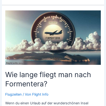
lange
fliegt
man
nach
Seoul?
Wie lange fliegt man nach
Formentera?
Flugzeiten
/ Von
Flight Info
Wenn du einen Urlaub auf der wunderschönen Insel