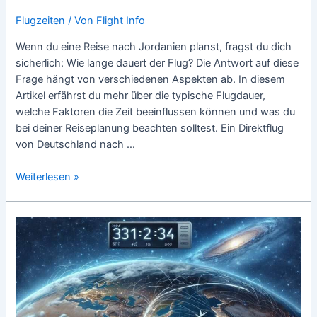
Flugzeiten
/ Von
Flight Info
Wenn du eine Reise nach Jordanien planst, fragst du dich
sicherlich: Wie lange dauert der Flug? Die Antwort auf diese
Frage hängt von verschiedenen Aspekten ab. In diesem
Artikel erfährst du mehr über die typische Flugdauer,
welche Faktoren die Zeit beeinflussen können und was du
bei deiner Reiseplanung beachten solltest. Ein Direktflug
von Deutschland nach …
Wie
Weiterlesen »
lange
fliegt
man
nach
Jordanien?