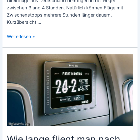
Direktflüge aus Deutschland benötigen in der Regel
zwischen 3 und 4 Stunden. Natürlich können Flüge mit
Zwischenstopps mehrere Stunden länger dauern.
Kurzübersicht …
Wie
Weiterlesen »
lange
fliegt
man
nach
Alanya?
Wie lange fliegt man nach