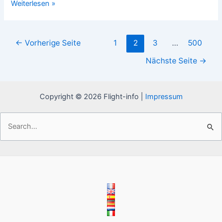
Wie
Weiterlesen »
lange
fliegt
man
Seitennummerierung
←
Vorherige Seite
1
2
3
…
500
nach
der
Doha?
Nächste Seite
→
Beiträge
Copyright © 2026 Flight-info |
Impressum
Suchen
nach: