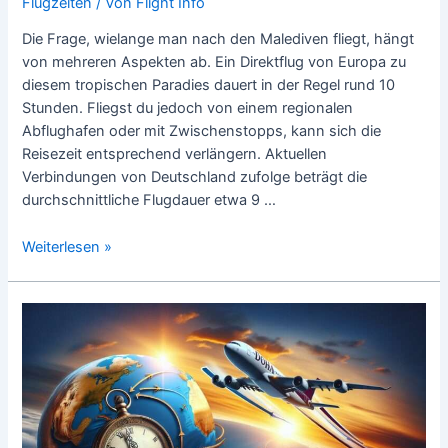
Flugzeiten
/ Von
Flight Info
Die Frage, wielange man nach den Malediven fliegt, hängt
von mehreren Aspekten ab. Ein Direktflug von Europa zu
diesem tropischen Paradies dauert in der Regel rund 10
Stunden. Fliegst du jedoch von einem regionalen
Abflughafen oder mit Zwischenstopps, kann sich die
Reisezeit entsprechend verlängern. Aktuellen
Verbindungen von Deutschland zufolge beträgt die
durchschnittliche Flugdauer etwa 9 …
Wie
Weiterlesen »
lange
fliegt
man
nach
den
Malediven?