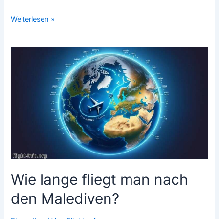
Wie
Weiterlesen »
lange
fliegt
man
nach
Tokio?
Wie lange fliegt man nach
den Malediven?