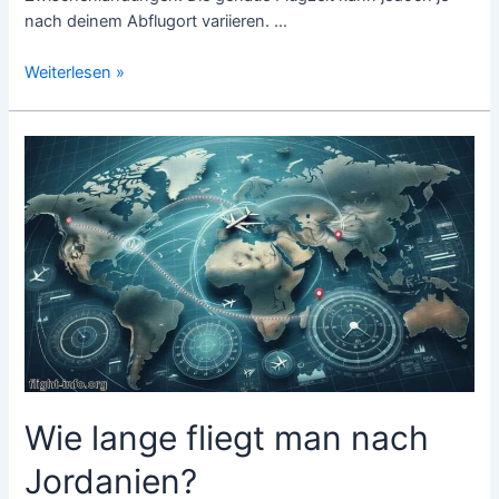
nach deinem Abflugort variieren. …
Wie
Weiterlesen »
lange
fliegt
man
nach
Athen?
Wie lange fliegt man nach
Jordanien?