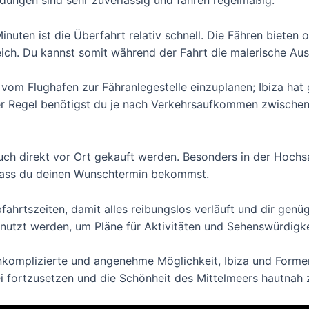
dungen sind sehr zuverlässig und fahren regelmäßig.
inuten ist die Überfahrt relativ schnell. Die Fähren bieten
ich. Du kannst somit während der Fahrt die malerische Aus
 vom Flughafen zur Fähranlegestelle einzuplanen; Ibiza hat
der Regel benötigst du je nach Verkehrsaufkommen zwische
uch direkt vor Ort gekauft werden. Besonders in der Hochsa
 dass du deinen Wunschtermin bekommst.
bfahrtszeiten, damit alles reibungslos verläuft und dir genü
enutzt werden, um Pläne für Aktivitäten und Sehenswürdigk
unkomplizierte und angenehme Möglichkeit, Ibiza und Forme
ei fortzusetzen und die Schönheit des Mittelmeers hautnah 