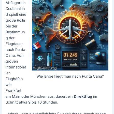
Abflugort in
Deutschlan
d spielt eine
große Rolle
bei der
Bestimmun
g der
Flugdauer
nach Punta
Cana. Von
großen
internationa
len
Wie lange fliegt man nach Punta Cana?
Flughäfen
wie
Frankfurt
am Main oder München aus, dauert ein
Direktflug
im
Schnitt etwa 9 bis 10 Stunden.