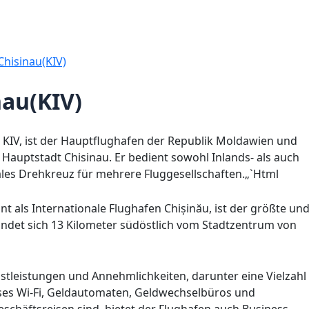
Chisinau(KIV)
nau(KIV)
 KIV, ist der Hauptflughafen der Republik Moldawien und
 Hauptstadt Chisinau. Er bedient sowohl Inlands- als auch
rales Drehkreuz für mehrere Fluggesellschaften.„`Html
 als Internationale Flughafen Chișinău, ist der größte un
ndet sich 13 Kilometer südöstlich vom Stadtzentrum von
enstleistungen und Annehmlichkeiten, darunter eine Vielzahl
ses Wi-Fi, Geldautomaten, Geldwechselbüros und
schäftsreisen sind, bietet der Flughafen auch Business-