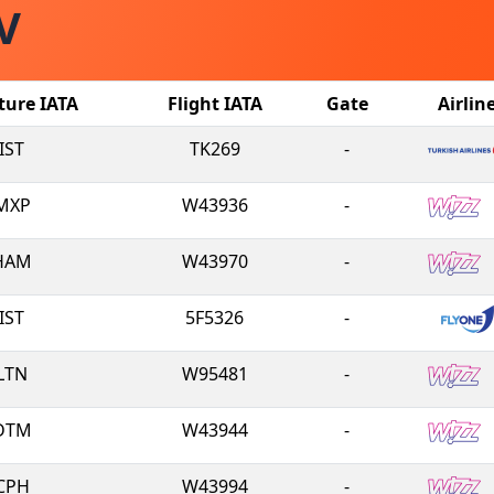
V
ture IATA
Flight IATA
Gate
Airlin
IST
TK269
-
MXP
W43936
-
HAM
W43970
-
IST
5F5326
-
LTN
W95481
-
DTM
W43944
-
CPH
W43994
-