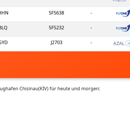
HHN
5F5638
-
BLQ
5F5232
-
GYD
J2703
-
lughafen Chisinau(KIV) für heute und morgen: