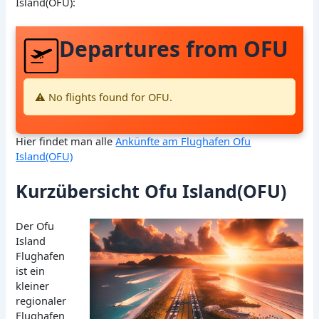
Island(OFU):
Departures from OFU
⚠️ No flights found for OFU.
Hier findet man alle
Ankünfte am Flughafen Ofu
Island(OFU)
Kurzübersicht Ofu Island(OFU)
Der Ofu
Island
Flughafen
ist ein
kleiner
regionaler
Flughafen