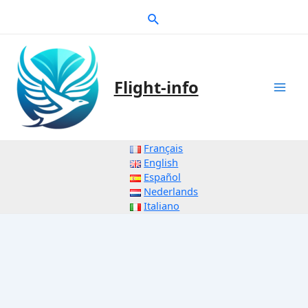
Zum
Suche
Inhalt
springen
Flight-info
Mai
Men
Français
English
Español
Nederlands
Italiano