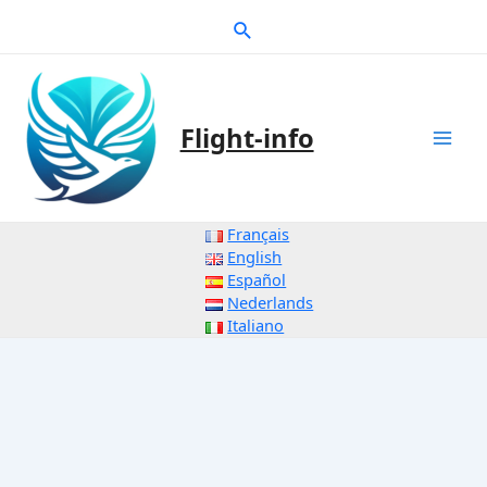
Zum
Suche
Inhalt
springen
Flight-info
Mai
Men
Français
English
Español
Nederlands
Italiano