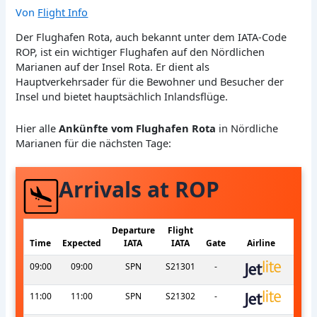
Von
Flight Info
Der Flughafen Rota, auch bekannt unter dem IATA-Code
ROP, ist ein wichtiger Flughafen auf den Nördlichen
Marianen auf der Insel Rota. Er dient als
Hauptverkehrsader für die Bewohner und Besucher der
Insel und bietet hauptsächlich Inlandsflüge.
Hier alle
Ankünfte vom Flughafen Rota
in Nördliche
Marianen für die nächsten Tage:
Arrivals at ROP
Departure
Flight
Time
Expected
IATA
IATA
Gate
Airline
09:00
09:00
SPN
S21301
-
11:00
11:00
SPN
S21302
-