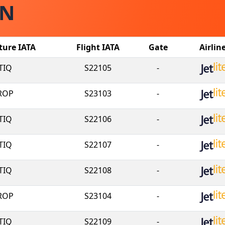
PN
ture IATA
Flight IATA
Gate
Airlin
TIQ
S22105
-
ROP
S23103
-
TIQ
S22106
-
TIQ
S22107
-
TIQ
S22108
-
ROP
S23104
-
TIQ
S22109
-