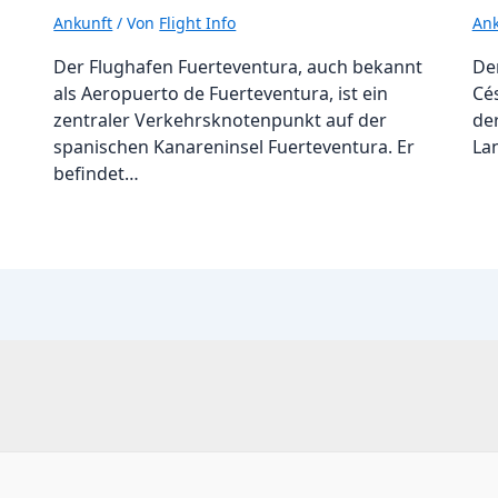
Ankunft
/ Von
Flight Info
Ank
Der Flughafen Fuerteventura, auch bekannt
De
als Aeropuerto de Fuerteventura, ist ein
Cé
zentraler Verkehrsknotenpunkt auf der
de
spanischen Kanareninsel Fuerteventura. Er
La
befindet…