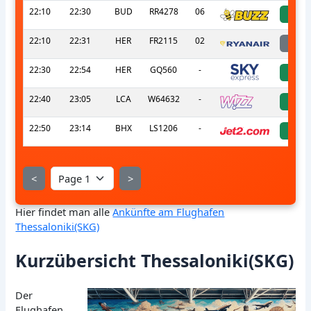
22:10
22:30
BUD
RR4278
06
a
22:10
22:31
HER
FR2115
02
l
22:30
22:54
HER
GQ560
-
a
22:40
23:05
LCA
W64632
-
a
22:50
23:14
BHX
LS1206
-
a
<
>
Hier findet man alle
Ankünfte am Flughafen
Thessaloniki(SKG)
Kurzübersicht Thessaloniki(SKG)
Der
Flughafen