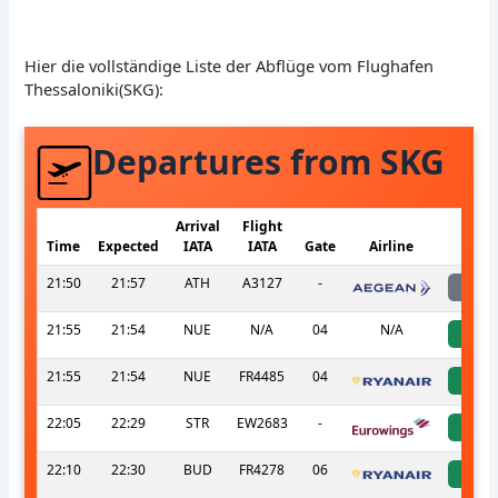
Hier die vollständige Liste der Abflüge vom Flughafen
Thessaloniki(SKG):
Departures from SKG
Arrival
Flight
Time
Expected
IATA
IATA
Gate
Airline
S
21:50
21:57
ATH
A3127
-
l
21:55
21:54
NUE
N/A
04
N/A
a
21:55
21:54
NUE
FR4485
04
a
22:05
22:29
STR
EW2683
-
a
22:10
22:30
BUD
FR4278
06
a